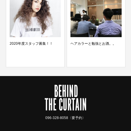
スタッフ募集！！
ヘアカラーと勉強とお酒。。
記念もの!!!
096-328-8058〈要予約〉