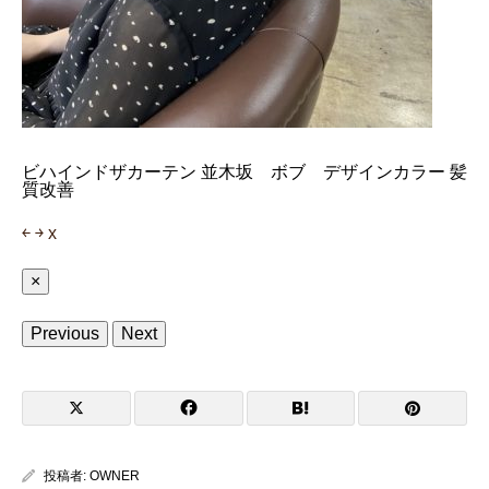
ビハインドザカーテン 並木坂 ボブ デザインカラー 髪
質改善
￩
￫
x
×
Previous
Next
投稿者:
OWNER