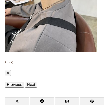
￩
￫
x
×
Previous
Next