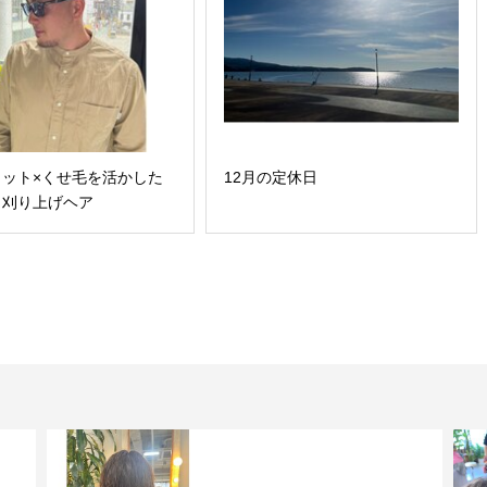
カット×くせ毛を活かした
12月の定休日
リ刈り上げヘア