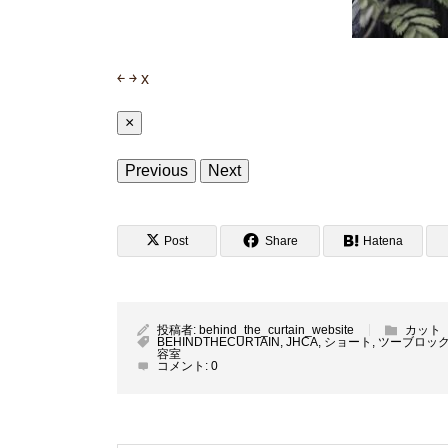
￩
￫
x
×
Previous
Next
Post
Share
Hatena
投稿者:
behind_the_curtain_website
カット
BEHINDTHECURTAIN
,
JHCA
,
ショート
,
ツーブロッ
容室
コメント:
0