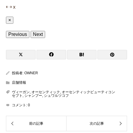
￩
￫
x
×
Previous
Next
投稿者:
OWNER
店舗情報
ヴィーガン
,
オーセンティック
,
オーセンティックビューティコン
セプト
,
シャンプー
,
シュワルツコフ
コメント:
0