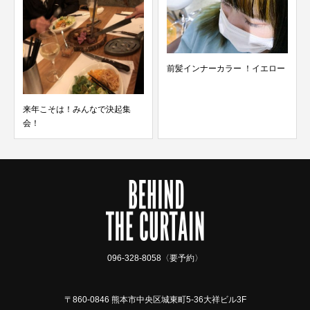
前髪インナーカラー ！イエロー
スタッフ募集！！
で決起集
096-328-8058〈要予約〉
〒860-0846 熊本市中央区城東町5-36大祥ビル3F