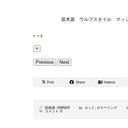
並木坂 ウルフスタイル マッ
￩
￫
x
×
Previous
Next
Post
Share
Hatena
投稿者:
OWNER
カット
,
カラーリング
コメント:
0