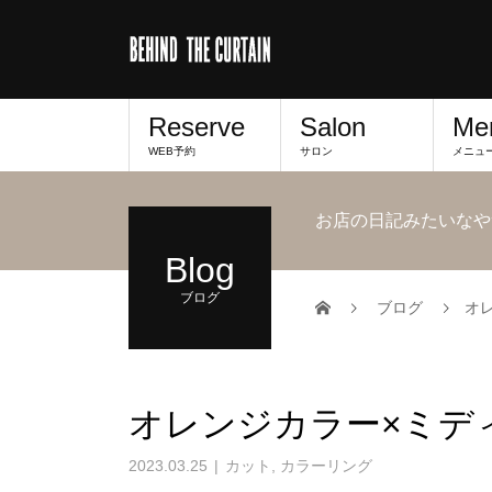
Reserve
Salon
Me
WEB予約
サロン
メニュ
お店の日記みたいなや
Blog
ブログ
ブログ
オ
オレンジカラー×ミデ
2023.03.25
カット
,
カラーリング