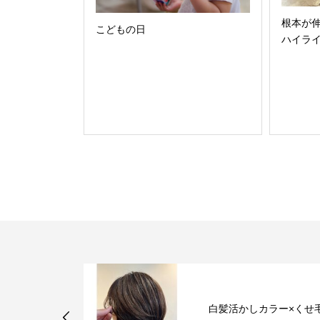
根本が
こどもの日
ハイラ
ト×アクリル
白髪活かしカラー×くせ