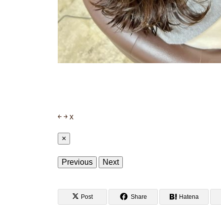
￩
￫
x
×
Previous
Next
Post
Share
Hatena