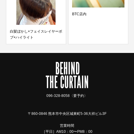
BTC店内
ヤーボ
白髪ぼかしハイライト×デザイン
カラー×ナチュララル...
096-328-8058〈要予約〉
〒860-0846 熊本市中央区城東町5-36大祥ビル3F
営業時間
［平日］AM10：00〜PM8：00