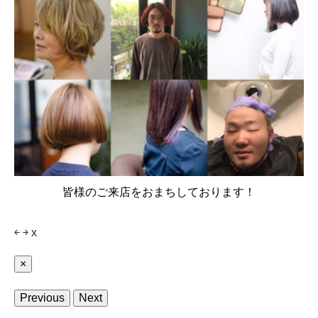
皆様のご来店をおまちしております！
￩
￫
x
×
Previous
Next