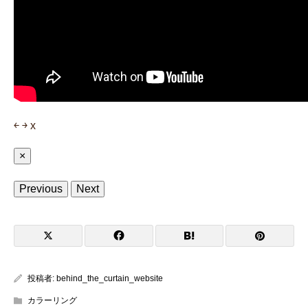
￩
￫
x
×
Previous
Next
投稿者:
behind_the_curtain_website
カラーリング