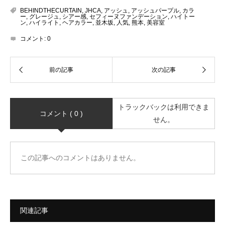
BEHINDTHECURTAIN
,
JHCA
,
アッシュ
,
アッシュパープル
,
カラ
ー
,
グレージュ
,
シアー感
,
セフィーヌファンデーション
,
ハイトー
ン
,
ハイライト
,
ヘアカラー
,
並木坂
,
人気
,
熊本
,
美容室
コメント:
0
トラックバックは利用できま
コメント ( 0 )
せん。
この記事へのコメントはありません。
関連記事