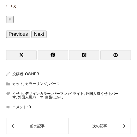
￩
￫
x
×
Previous
Next
投稿者:
OWNER
カット
,
カラーリング
,
パーマ
くせ毛
,
デザインカラー
,
パーマ
,
ハイライト
,
外国人風くせ毛パー
マ
,
外国人風パーマ
,
白髪ぼかし
コメント:
0